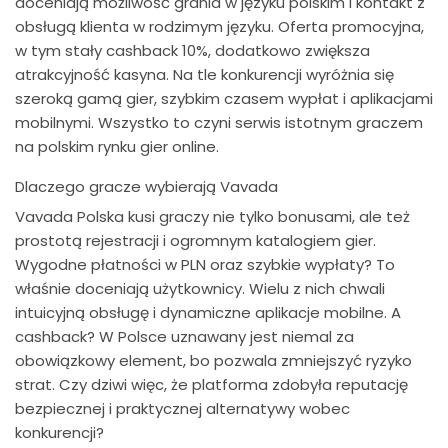
doceniają możliwość grania w języku polskim i kontakt z
obsługą klienta w rodzimym języku. Oferta promocyjna,
w tym stały cashback 10%, dodatkowo zwiększa
atrakcyjność kasyna. Na tle konkurencji wyróżnia się
szeroką gamą gier, szybkim czasem wypłat i aplikacjami
mobilnymi. Wszystko to czyni serwis istotnym graczem
na polskim rynku gier online.
Dlaczego gracze wybierają Vavada
Vavada Polska kusi graczy nie tylko bonusami, ale też
prostotą rejestracji i ogromnym katalogiem gier.
Wygodne płatności w PLN oraz szybkie wypłaty? To
właśnie doceniają użytkownicy. Wielu z nich chwali
intuicyjną obsługę i dynamiczne aplikacje mobilne. A
cashback? W Polsce uznawany jest niemal za
obowiązkowy element, bo pozwala zmniejszyć ryzyko
strat. Czy dziwi więc, że platforma zdobyła reputację
bezpiecznej i praktycznej alternatywy wobec
konkurencji?