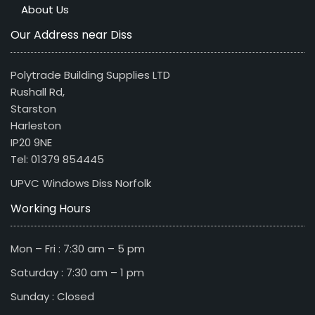
About Us
Our Address near Diss
Polytrade Building Supplies LTD
Rushall Rd,
Starston
Harleston
IP20 9NE
Tel: 01379 854445
UPVC Windows Diss Norfolk
Working Hours
Mon – Fri : 7:30 am – 5 pm
Saturday : 7:30 am – 1 pm
Sunday : Closed