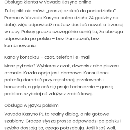
Obsługa klienta w Vavada Kasyno online
Tutaj nikt nie mówi: „proszę czekać do poniedziałku”.
Pomoc w Vavada Kasyno online działa 24 godziny na
dobę, więc odpowiedź możesz dostać nawet o trzeciej
w nocy. Polscy gracze szczególnie cenią to, że obsługa
odpowiada po polsku – bez tłumaczeń, bez
kombinowania.
Kanały kontaktu – czat, telefon i e-mail
Masz pytanie? Wybierasz czat, dzwonisz albo piszesz
e-maila. Każda opcja jest darmowa. Konsultanci
potrafią doradzić przy rejestracji, przelewach i
bonusach, a gdy coś się psuje technicznie – gaszą
problem szybciej niż zdążysz zrobić kawę.
Obsługa w języku polskim
Vavada Kasyno PL to realny dialog, a nie gotowe
szablony. Gracze słyszą proste odpowiedzi po polsku i
szybko dostają to, czego potrzebują. Jeśli ktoś woli,