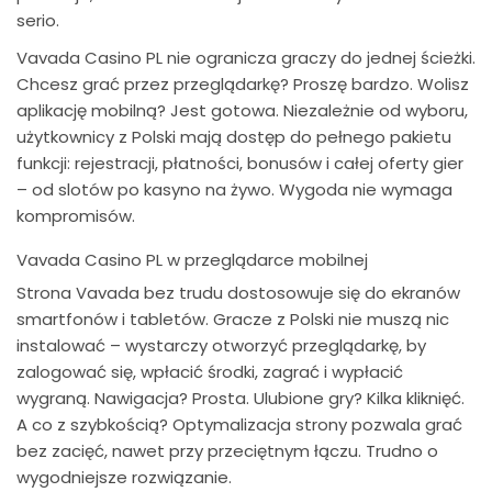
serio.
Vavada Casino PL nie ogranicza graczy do jednej ścieżki.
Chcesz grać przez przeglądarkę? Proszę bardzo. Wolisz
aplikację mobilną? Jest gotowa. Niezależnie od wyboru,
użytkownicy z Polski mają dostęp do pełnego pakietu
funkcji: rejestracji, płatności, bonusów i całej oferty gier
– od slotów po kasyno na żywo. Wygoda nie wymaga
kompromisów.
Vavada Casino PL w przeglądarce mobilnej
Strona Vavada bez trudu dostosowuje się do ekranów
smartfonów i tabletów. Gracze z Polski nie muszą nic
instalować – wystarczy otworzyć przeglądarkę, by
zalogować się, wpłacić środki, zagrać i wypłacić
wygraną. Nawigacja? Prosta. Ulubione gry? Kilka kliknięć.
A co z szybkością? Optymalizacja strony pozwala grać
bez zacięć, nawet przy przeciętnym łączu. Trudno o
wygodniejsze rozwiązanie.