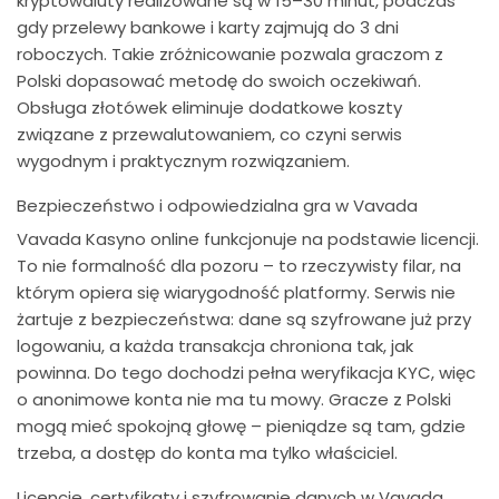
kryptowaluty realizowane są w 15–30 minut, podczas
gdy przelewy bankowe i karty zajmują do 3 dni
roboczych. Takie zróżnicowanie pozwala graczom z
Polski dopasować metodę do swoich oczekiwań.
Obsługa złotówek eliminuje dodatkowe koszty
związane z przewalutowaniem, co czyni serwis
wygodnym i praktycznym rozwiązaniem.
Bezpieczeństwo i odpowiedzialna gra w Vavada
Vavada Kasyno online funkcjonuje na podstawie licencji.
To nie formalność dla pozoru – to rzeczywisty filar, na
którym opiera się wiarygodność platformy. Serwis nie
żartuje z bezpieczeństwa: dane są szyfrowane już przy
logowaniu, a każda transakcja chroniona tak, jak
powinna. Do tego dochodzi pełna weryfikacja KYC, więc
o anonimowe konta nie ma tu mowy. Gracze z Polski
mogą mieć spokojną głowę – pieniądze są tam, gdzie
trzeba, a dostęp do konta ma tylko właściciel.
Licencje, certyfikaty i szyfrowanie danych w Vavada