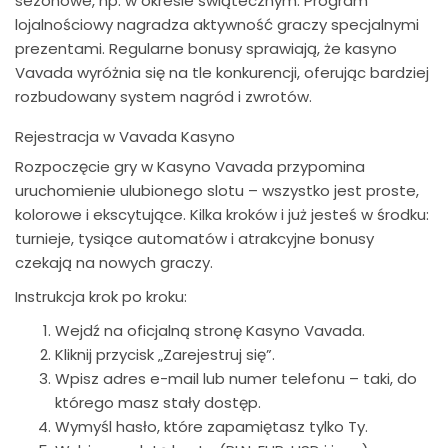
sezonowe, np. w okresie świątecznym. Program
lojalnościowy nagradza aktywność graczy specjalnymi
prezentami. Regularne bonusy sprawiają, że kasyno
Vavada wyróżnia się na tle konkurencji, oferując bardziej
rozbudowany system nagród i zwrotów.
Rejestracja w Vavada Kasyno
Rozpoczęcie gry w Kasyno Vavada przypomina
uruchomienie ulubionego slotu – wszystko jest proste,
kolorowe i ekscytujące. Kilka kroków i już jesteś w środku:
turnieje, tysiące automatów i atrakcyjne bonusy
czekają na nowych graczy.
Instrukcja krok po kroku:
Wejdź na oficjalną stronę Kasyno Vavada.
Kliknij przycisk „Zarejestruj się”.
Wpisz adres e-mail lub numer telefonu – taki, do
którego masz stały dostęp.
Wymyśl hasło, które zapamiętasz tylko Ty.