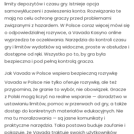
limity depozytów i czasu gry. Istnieje opcja
samowykluczeni i zawieszenia konta. Rozwiązania te
mają na celu ochronę graczy przed problemami
związanymi z hazardem. W Polsce coraz więcej mówi się
o odpowiedzialnej rozrywce, a Vavada Kasyno online
wyprzedza te oczekiwania. Narzędzia do kontroli czasu
gry i limitów wydatków są widoczne, proste w obsłudze i
dostępne od ręki. Wszystko po to, by gra była
bezpieczna i pod pełną kontrolą gracza.
Jak Vavada w Polsce wspiera bezpieczną rozrywkę
Vavada w Polsce nie tylko oferuje rozrywkę, ale też
przypomina, że granie to wybór, nie obowiązek. Gracze
z Polski mogą liczyć na realne wsparcie — doradztwo w
ustawianiu limitów, pomoc w przerwach od gry, a także
dostęp do konkretnych materiałów edukacyjnych. Nie
ma tu moralizowania — są jasne komunikaty i
praktyczne narzędzia. Taka postawa buduje zaufanie i
pokazuje, że Vavada traktuje swoich użytkowników